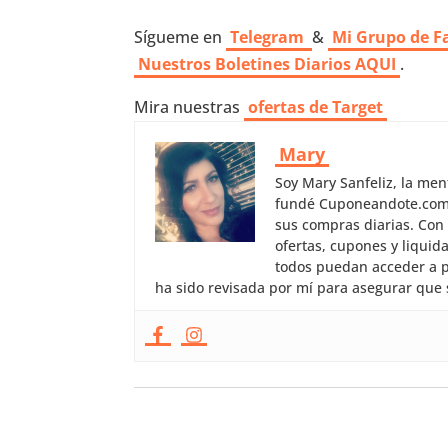
Sígueme en
Telegram
&
Mi Grupo de F
Nuestros
Boletines Diarios AQUI
.
Mira nuestras
ofertas de Target
Mary
Soy Mary Sanfeliz, la me
fundé Cuponeandote.com, 
sus compras diarias. Con
ofertas, cupones y liquid
todos puedan acceder a p
ha sido revisada por mí para asegurar que 