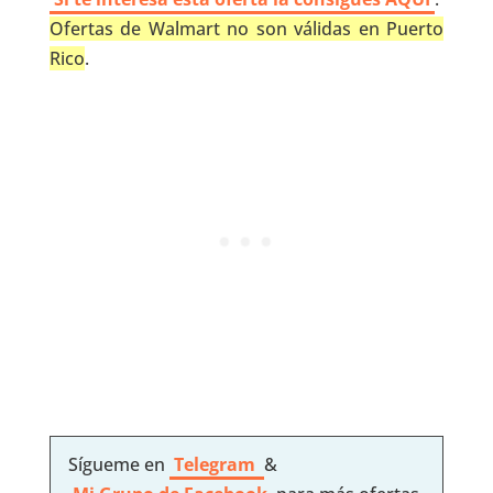
Ofertas de Walmart no son válidas en Puerto
Rico
.
Sígueme en
Telegram
&