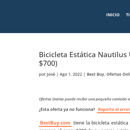
INICIO
T
Bicicleta Estática Nautilu
$700)
por
José
|
Ago 1, 2022
|
Best Buy
,
Ofertas Onl
Ofertas Diarias puede recibir una pequeña comisión a t
¿Esta oferta ya no funciona?
Reporta el erro
BestBuy.com
tiene la bicicleta estátic