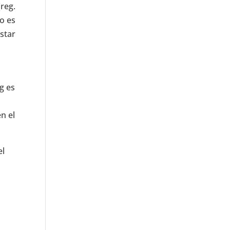
reg.
ío es
star
g es
n el
el