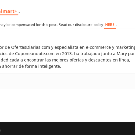
almart+
.
I may be compensated for this post. Read our disclosure policy
HERE
.
dor de OfertasDiarias.com y especialista en e-commerce y marketin
inicios de Cuponeandote.com en 2013, ha trabajado junto a Mary pa
dedicada a encontrar las mejores ofertas y descuentos en línea,
 ahorrar de forma inteligente.
d.