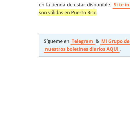
en la tienda de estar disponible.
Si te i
son válidas en Puerto Rico
.
Sígueme en
Telegram
&
Mi Grupo de
nuestros boletines diarios AQUI
.